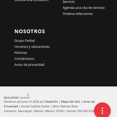
Servicio
Agenda una cita de servicio
Ordena refacciones
NOSOTROS
Grupo Ferbel
Horarios y ubicaciones
Noticias
Contáctanos
Aviso de privacidad
Derechos de autor © 2026
por
DealerOn
|
Mapa del sitio
|
Aviso de
Privacidad
| Ducati Satélite Ferbel
|
Blvd. Manuel Ávila
Camacho,
Naucalpan,
México,
México
53100
| Ventas:
555-562-8150