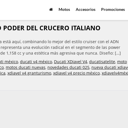
Motos
Accesorios
Promociones
VO PODER DEL CRUCERO ITALIANO
a está aquí, combinando lo mejor del estilo cruiser con el ADN
a representa una evolución radical en el segmento de las power
 de 1,158 cc y una estética más agresiva que nunca. Diseño: […]
ti méxico
,
ducati v4 méxico
,
Ducati XDiavel V4
,
ducatisatelite
,
moto
co
,
motos ducati nuevas
,
novedades ducati 025
,
nueva ducati xdiav
ica
,
xdiavel v4 granturismo
,
xdiavel v4 precio méxico
,
xdiavelv4méx