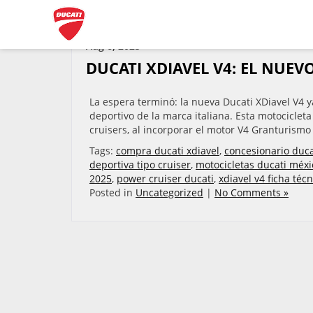
ARCHIVES BY TAG ' COMPRA DUCATI XDIAVEL '
Aug 6, 2025
DUCATI XDIAVEL V4: EL NUE
La espera terminó: la nueva Ducati XDiavel V4 y
deportivo de la marca italiana. Esta motociclet
cruisers, al incorporar el motor V4 Granturismo
Tags:
compra ducati xdiavel
,
concesionario duca
deportiva tipo cruiser
,
motocicletas ducati méxi
2025
,
power cruiser ducati
,
xdiavel v4 ficha técn
Posted in
Uncategorized
|
No Comments »