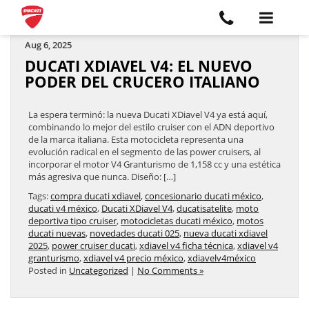
ARCHIVES BY TAG ' XDIAVEL V4 FICHA TÉCNICA '
Aug 6, 2025
DUCATI XDIAVEL V4: EL NUEVO
PODER DEL CRUCERO ITALIANO
La espera terminó: la nueva Ducati XDiavel V4 ya está aquí,
combinando lo mejor del estilo cruiser con el ADN deportivo
de la marca italiana. Esta motocicleta representa una
evolución radical en el segmento de las power cruisers, al
incorporar el motor V4 Granturismo de 1,158 cc y una estética
más agresiva que nunca. Diseño: […]
Tags:
compra ducati xdiavel
,
concesionario ducati méxico
,
ducati v4 méxico
,
Ducati XDiavel V4
,
ducatisatelite
,
moto
deportiva tipo cruiser
,
motocicletas ducati méxico
,
motos
ducati nuevas
,
novedades ducati 025
,
nueva ducati xdiavel
2025
,
power cruiser ducati
,
xdiavel v4 ficha técnica
,
xdiavel v4
granturismo
,
xdiavel v4 precio méxico
,
xdiavelv4méxico
Posted in
Uncategorized
|
No Comments »